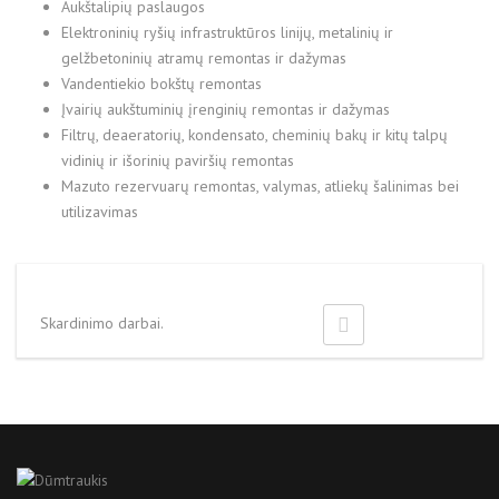
Aukštalipių paslaugos
Elektroninių ryšių infrastruktūros linijų, metalinių ir
gelžbetoninių atramų remontas ir dažymas
Vandentiekio bokštų remontas
Įvairių aukštuminių įrenginių remontas ir dažymas
Filtrų, deaeratorių, kondensato, cheminių bakų ir kitų talpų
vidinių ir išorinių paviršių remontas
Mazuto rezervuarų remontas, valymas, atliekų šalinimas bei
utilizavimas
Skardinimo darbai.