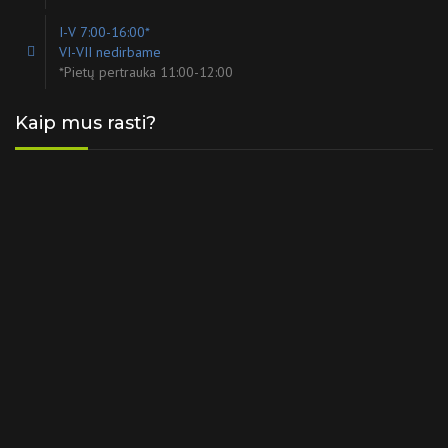
I-V 7:00-16:00*
VI-VII nedirbame
*Pietų pertrauka 11:00-12:00
Kaip mus rasti?