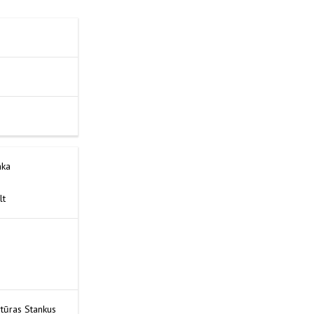
НТ КОНСТРУКЦИЙ И ИХ
ЕРХНОСТЕЙ
nka
lt
tūras Stankus