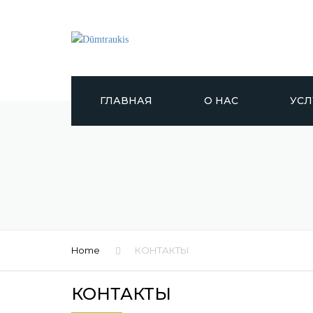
ГЛАВНАЯ
О НАС
УСЛ
ОБСЛ
ДЫМО
ДЫМ
ОЧИС
НАН
АНТ
Home
КОНТАКТЫ
ПОК
КОНТАКТЫ
МОН
КОН