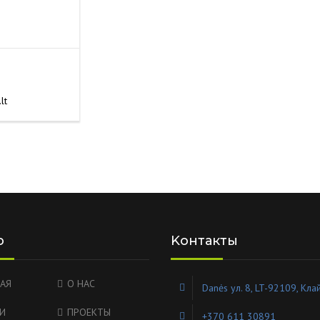
lt
ю
Kонтакты
АЯ
О НАС
Danės ул. 8, LT-92109, Кл
И
ПРОЕКТЫ
+370 611 30891